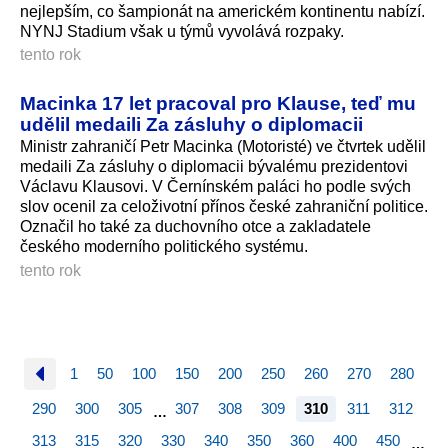
nejlepším, co šampionát na americkém kontinentu nabízí.
NYNJ Stadium však u týmů vyvolává rozpaky.
tento rok
Macinka 17 let pracoval pro Klause, teď mu
udělil medaili Za zásluhy o diplomacii
Ministr zahraničí Petr Macinka (Motoristé) ve čtvrtek udělil
medaili Za zásluhy o diplomacii bývalému prezidentovi
Václavu Klausovi. V Černínském paláci ho podle svých
slov ocenil za celoživotní přínos české zahraniční politice.
Označil ho také za duchovního otce a zakladatele
českého moderního politického systému.
tento rok
1
50
100
150
200
250
260
270
280
290
300
305
307
308
309
310
311
312
…
313
315
320
330
340
350
360
400
450
…