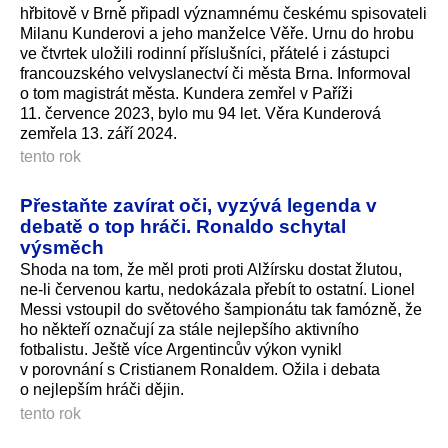
hřbitově v Brně připadl významnému českému spisovateli
Milanu Kunderovi a jeho manželce Věře. Urnu do hrobu
ve čtvrtek uložili rodinní příslušníci, přátelé i zástupci
francouzského velvyslanectví či města Brna. Informoval
o tom magistrát města. Kundera zemřel v Paříži
11. července 2023, bylo mu 94 let. Věra Kunderová
zemřela 13. září 2024.
tento rok
Přestaňte zavírat oči, vyzývá legenda v
debatě o top hráči. Ronaldo schytal
výsměch
Shoda na tom, že měl proti proti Alžírsku dostat žlutou,
ne-li červenou kartu, nedokázala přebít to ostatní. Lionel
Messi vstoupil do světového šampionátu tak famózně, že
ho někteří označují za stále nejlepšího aktivního
fotbalistu. Ještě více Argentincův výkon vynikl
v porovnání s Cristianem Ronaldem. Ožila i debata
o nejlepším hráči dějin.
tento rok