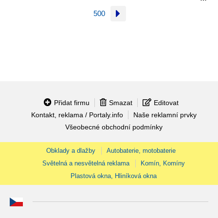
500
Přidat firmu
Smazat
Editovat
Kontakt, reklama / Portaly.info
Naše reklamní prvky
Všeobecné obchodní podmínky
Obklady a dlažby
Autobaterie, motobaterie
Světelná a nesvětelná reklama
Komín, Komíny
Plastová okna, Hliníková okna