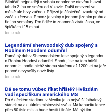
Silničáři nejpozději v sobotu odpoledne otevřou hlavní
tah do Zlína ve směru od Vizovic. Další omezení ve
městě ale brzy začnou. Příjezd je částečně uzavřený od
začátku června. Provoz je volný v jednom jízdním pruhu a
řídí ho semafory. Pro řidiče to znamená ztrátu času, ve
špičkách i 15 minut.
tento rok
Legendární sherwoodský dub spojený s
Robinem Hoodem odumřel
Památný dub v Sherwoodském lese spojený s legendou
o Robinu Hoodovi odumřel. Shodují se na tom britští
odborníci, podle nichž stromu starému až 1200 let na jaře
poprvé nevyrašily nové listy.
tento rok
Dá se tomu vůbec říkat hřiště? Hvězdám
vadí specifikum amerického MS
Po Aztéckém stadionu v Mexiku je to největší fotbalový
stánek na aktuálním mistrovství světa. Má kapacitu lehce
přes 80 tisíc míst a bude hostit i finále. Má být tím