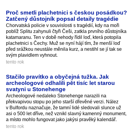
Proč smetli plachetnici s českou posádkou?
Zatčený důstojník popsal detaily tragédie
Chorvatská policie v souvislosti s tragédií, kdy na moři
poblíž Splitu zahynuli čtyři Češi, zatkla prvního důstojníka
katamaranu. Ten v době nehody řídil loď, která potopila
plachetnici s Čechy. Muž se nyní hájí tím, že menší loď
před srážkou neustále měnila kurz, a nestihl se jí tak se
svým plavidlem vyhnout.
tento rok
Stačilo pravítko a obyčejná tužka. Jak
archeologové odhalili pět tisíc let starou
svatyni u Stonehenge
Archeologové nedaleko Stonehenge narazili na
překvapivou stopu po jeho starší dřevěné verzi. Nález
v Bulfordu naznačuje, že tamní lidé sledovali slunce už
asi o 500 let dříve, než vznikl slavný kamenný monument,
a místo mohlo fungovat jako jakýsi pravěký kalendář.
tento rok