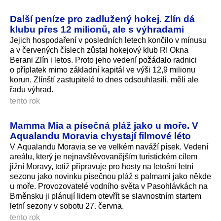
Další peníze pro zadlužený hokej. Zlín dá
klubu přes 12 milionů, ale s výhradami
Jejich hospodaření v posledních letech končilo v mínusu
a v červených číslech zůstal hokejový klub RI Okna
Berani Zlín i letos. Proto jeho vedení požádalo radnici
o příplatek mimo základní kapitál ve výši 12,9 milionu
korun. Zlínští zastupitelé to dnes odsouhlasili, měli ale
řadu výhrad.
tento rok
Mamma Mia a písečná pláž jako u moře. V
Aqualandu Moravia chystají filmové léto
V Aqualandu Moravia se ve velkém naváží písek. Vedení
areálu, který je nejnavštěvovanějším turistickém cílem
jižní Moravy, totiž připravuje pro hosty na letošní letní
sezonu jako novinku písečnou pláž s palmami jako někde
u moře. Provozovatelé vodního světa v Pasohlávkách na
Brněnsku ji plánují lidem otevřít se slavnostním startem
letní sezony v sobotu 27. června.
tento rok