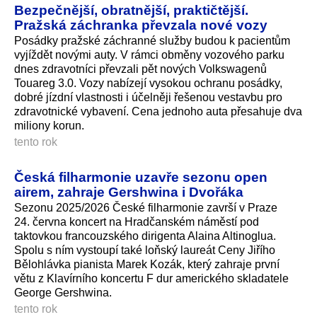
Bezpečnější, obratnější, praktičtější.
Pražská záchranka převzala nové vozy
Posádky pražské záchranné služby budou k pacientům
vyjíždět novými auty. V rámci obměny vozového parku
dnes zdravotníci převzali pět nových Volkswagenů
Touareg 3.0. Vozy nabízejí vysokou ochranu posádky,
dobré jízdní vlastnosti i účelněji řešenou vestavbu pro
zdravotnické vybavení. Cena jednoho auta přesahuje dva
miliony korun.
tento rok
Česká filharmonie uzavře sezonu open
airem, zahraje Gershwina i Dvořáka
Sezonu 2025/2026 České filharmonie završí v Praze
24. června koncert na Hradčanském náměstí pod
taktovkou francouzského dirigenta Alaina Altinoglua.
Spolu s ním vystoupí také loňský laureát Ceny Jiřího
Bělohlávka pianista Marek Kozák, který zahraje první
větu z Klavírního koncertu F dur amerického skladatele
George Gershwina.
tento rok