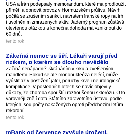
USA a Írán podepsaly memorandum, které má prodloužit
příměří a obnovit provoz v Hormuzském průlivu. Návrh
počítá se zrušením sankcí, návratem íránské ropy na trh
i uvolněním zmrazených aktiv. Jaderný program zůstává
otevřenou otázkou a konečná dohoda má vzniknout do
60 dnů.
tento rok
Zákeřná nemoc se šíří. Lékaři varují před
rizikem, o kterém se dlouho nevědělo
Začíná nenápadně: škrábáním v krku a zvětšenými
mandlemi. Pokud se ale mononukleóza neléčí, může
vyústit až v postižení jater, poruchy krve i neurologické
komplikace. V posledních letech se navíc objevily
důkazy, že choroba spouští i roztroušenou sklerózu. O to
varovněji znějí data Státního zdravotního ústavu, podle
kterých jsou počty nakažených oproti předchozím letům
rekordní.
tento rok
mBank od července zvyšuje úročení.