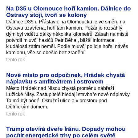
Na D35 u Olomouce hoří kamion. Dálnice do
Ostravy stojí, tvoří se kolony
Dálnice D35 u Přáslavic na Olomoucku je ve směru na
Ostravu uzavřena, hoří tam kamion. Požár je rozsáhlý,
dým byl vidět z dálky několika kilometrů. Zásah na místě
potvrdil mluvčí hasičů Petr Běhal, bližší informace
k události zatím neměl. Podle mluvčí policie hořel návěs
kamionu, vše se obešlo bez zranění.
tento rok
Nové místo pro odpočinek, Hrádek chystá
náplavku s amfiteátrem i ostrovem
Město Hrádek nad Nisou chystá proměnu nábřeží
Lužické Nisy. Zastupitelé hledají stavbaře nové náplavky.
Ta má být podél Okružní ulice a v prostoru pod
Dělnickým domem.
tento rok
Trump otevírá dveře Íránu. Dopady mohou
pocítit energetické trhy po celém světě