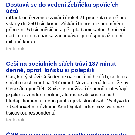
Dostavá se do vedení žebříčku spořicích
účtů
mBank od července zavádí úrok 4,21 procenta ročně pro
vklady do 250 tisíc korun. Získání bonusu je podmíněno
příjmem 15 tisíc měsíčně a pěti platbami kartou. Úročení
nad tři procenta banka zachovává i pro úspory až do tří
milionů korun.
tento rok
Češi na sociálních sítích tráví 137 minut
denně, oproti loňsku si polepšili
Čas, který stráví Češi denně na sociálních sítích, se letos
snížil o šest minut na 137 minut. Neznamená to ale, že by
Češi sítě opouštěli. Spíše je používají úsporněji, otevírají
je jako každodenní rutinu, ale méně aktivně na nich
hledají, komentují nebo publikují vlastní obsah. Vyplývá to
z květnového průzkumu Ami Digital Index mezi více než
tisícovkou respondentů.
tento rok
ČNB po více než roce zvedla úrokové sazby