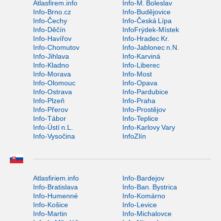
Atlasfirem.info
Info-M. Boleslav
Info-Brno.cz
Info-Budějovice
Info-Čechy
Info-Česká Lípa
Info-Děčín
InfoFrýdek-Místek
Info-Havířov
Info-Hradec Kr.
Info-Chomutov
Info-Jablonec n.N.
Info-Jihlava
Info-Karviná
Info-Kladno
Info-Liberec
Info-Morava
Info-Most
Info-Olomouc
Info-Opava
Info-Ostrava
Info-Pardubice
Info-Plzeň
Info-Praha
Info-Přerov
Info-Prostějov
Info-Tábor
Info-Teplice
Info-Ústí n.L.
Info-Karlovy Vary
Info-Vysočina
InfoZlín
Atlasfiriem.info
Info-Bardejov
Info-Bratislava
Info-Ban. Bystrica
Info-Humenné
Info-Komárno
Info-Košice
Info-Levice
Info-Martin
Info-Michalovce