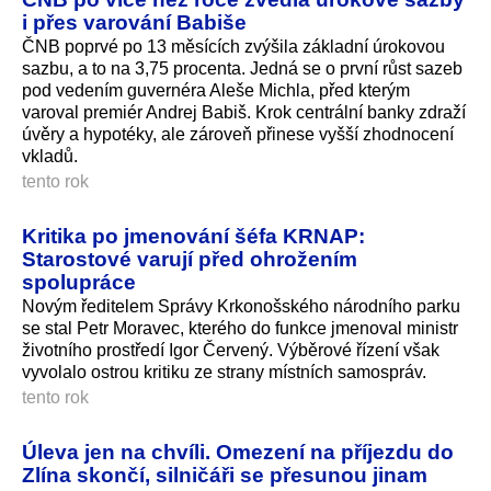
i přes varování Babiše
ČNB poprvé po 13 měsících zvýšila základní úrokovou
sazbu, a to na 3,75 procenta. Jedná se o první růst sazeb
pod vedením guvernéra Aleše Michla, před kterým
varoval premiér Andrej Babiš. Krok centrální banky zdraží
úvěry a hypotéky, ale zároveň přinese vyšší zhodnocení
vkladů.
tento rok
Kritika po jmenování šéfa KRNAP:
Starostové varují před ohrožením
spolupráce
Novým ředitelem Správy Krkonošského národního parku
se stal Petr Moravec, kterého do funkce jmenoval ministr
životního prostředí Igor Červený. Výběrové řízení však
vyvolalo ostrou kritiku ze strany místních samospráv.
tento rok
Úleva jen na chvíli. Omezení na příjezdu do
Zlína skončí, silničáři se přesunou jinam