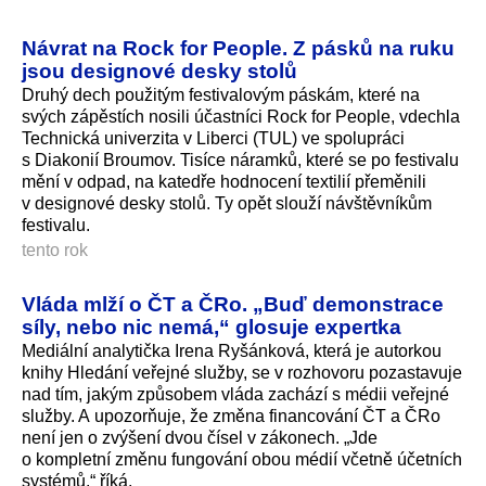
Návrat na Rock for People. Z pásků na ruku
jsou designové desky stolů
Druhý dech použitým festivalovým páskám, které na
svých zápěstích nosili účastníci Rock for People, vdechla
Technická univerzita v Liberci (TUL) ve spolupráci
s Diakonií Broumov. Tisíce náramků, které se po festivalu
mění v odpad, na katedře hodnocení textilií přeměnili
v designové desky stolů. Ty opět slouží návštěvníkům
festivalu.
tento rok
Vláda mlží o ČT a ČRo. „Buď demonstrace
síly, nebo nic nemá,“ glosuje expertka
Mediální analytička Irena Ryšánková, která je autorkou
knihy Hledání veřejné služby, se v rozhovoru pozastavuje
nad tím, jakým způsobem vláda zachází s médii veřejné
služby. A upozorňuje, že změna financování ČT a ČRo
není jen o zvýšení dvou čísel v zákonech. „Jde
o kompletní změnu fungování obou médií včetně účetních
systémů,“ říká.