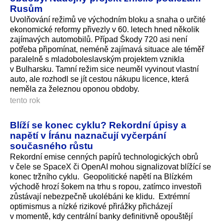
Rusům
Uvolňování režimů ve východním bloku a snaha o určité
ekonomické reformy přivezly v 60. letech hned několik
zajímavých automobilů. Případ Škody 720 asi není
potřeba připomínat, neméně zajímavá situace ale téměř
paralelně s mladoboleslavským projektem vznikla
v Bulharsku. Tamní režim sice neuměl vyvinout vlastní
auto, ale rozhodl se jít cestou nákupu licence, která
neměla za železnou oponou obdoby.
tento rok
Blíží se konec cyklu? Rekordní úpisy a
napětí v Íránu naznačují vyčerpání
současného růstu
Rekordní emise cenných papírů technologických obrů
v čele se SpaceX či OpenAI mohou signalizovat blížící se
konec tržního cyklu. Geopolitické napětí na Blízkém
východě hrozí šokem na trhu s ropou, zatímco investoři
zůstávají nebezpečně ukolébáni ke klidu. Extrémní
optimismus a nízké rizikové přirážky přicházejí
v momentě, kdy centrální banky definitivně opouštějí