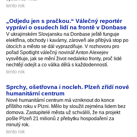
tento rok
„Odjedu jen s pračkou.“ Válečný reportér
vypráví o osudech lidí na frontě v Donbase
V ukrajinském Slovjansku na Donbase ještě funguje
elektřina, obchody i kavárny, zároveň ale přibývá stop po
útocích a město se dál vyprazdňuje. V rozhovoru pro
pořad Spotlight válečný novinář Anton Alexejev
vysvětluje, jak se mění život nedaleko fronty, proč lidé
nechtějí odejít a co válka dělá s každodenností.
tento rok
Sprchy, ošetřovna i nocleh. Plzeň zřídí nové
humanitární centrum
Nové humanitární centrum má vzniknout do konce
příštího roku v Plzni. Mělo by sloužit zejména lidem bez
domova. Zastupitelé města už schválili, že na projekt
pošle Plzeň 21 milionů z přebytku hospodaření za
minulý rok.
tento rok