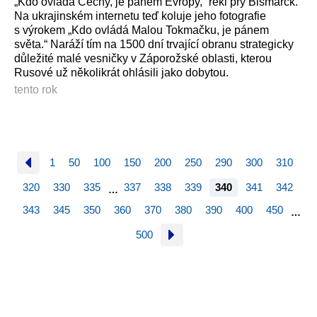
„Kdo ovládá Čechy, je pánem Evropy,“ řekl prý Bismarck.
Na ukrajinském internetu teď koluje jeho fotografie
s výrokem „Kdo ovládá Malou Tokmačku, je pánem
světa.“ Naráží tím na 1500 dní trvající obranu strategicky
důležité malé vesničky v Záporožské oblasti, kterou
Rusové už několikrát ohlásili jako dobytou.
tento rok
1
50
100
150
200
250
290
300
310
320
330
335
337
338
339
340
341
342
…
343
345
350
360
370
380
390
400
450
…
500