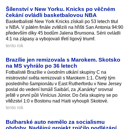
Šílenství v New Yorku. Knicks po věčném
čekání ovládli basketbalovou NBA
Basketbalisté New York Knicks získali po 53 letech titul
v NBA. V pátém finále zvítězili na hřišti San Antonia 94:90
především díky 45 bodům Jalena Brunsona. Sérii ovládli
4:1 na zápasy a vybojovali třetí ligový triumf.
tento rok
Brazílie jen remizovala s Marokem. Skotsko
na MS vyhrálo po 36 letech
Fotbalisté Brazílie v úvodním utkání skupiny C na
mistrovství světa remizovali s Marokem 1:1. Čtvrtý tým
posledního šampionátu v East Rutherfordu v New Jersey
poslal do vedení Ismáíl Saibárí, za „Kanárky“ srovnal
ještě v první půli Vinícius Júnior. Do čela skupiny se po
vítězství 1:0 v Bostonu nad Haiti vyhoupli Skotové.
tento rok
Bulharské auto nemělo za socialismu
obdoby. Nadějný projekt zničilo podlézání