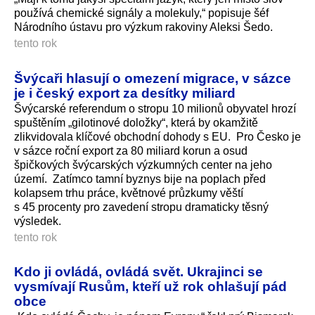
používá chemické signály a molekuly,“ popisuje šéf
Národního ústavu pro výzkum rakoviny Aleksi Šedo.
tento rok
Švýcaři hlasují o omezení migrace, v sázce
je i český export za desítky miliard
Švýcarské referendum o stropu 10 milionů obyvatel hrozí
spuštěním „gilotinové doložky“, která by okamžitě
zlikvidovala klíčové obchodní dohody s EU. Pro Česko je
v sázce roční export za 80 miliard korun a osud
špičkových švýcarských výzkumných center na jeho
území. Zatímco tamní byznys bije na poplach před
kolapsem trhu práce, květnové průzkumy věští
s 45 procenty pro zavedení stropu dramaticky těsný
výsledek.
tento rok
Kdo ji ovládá, ovládá svět. Ukrajinci se
vysmívají Rusům, kteří už rok ohlašují pád
obce