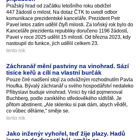
Pražský hrad od začátku letošního roku obdržel
447 žádostí o milost. Na dotaz ČTK to uvedl odbor
komunikace prezidentské kanceláře. Prezident Petr
Pavel letos zatím udělil čtyři milosti. Za loňský rok bylo do
Kanceláře prezidenta republiky doručeno 1196 žádostí,
Pavel v roce 2025 udělil 15 milostí. Od března 2023, kdy
nastoupil do funkce, jich udělil celkem 23.
tento rok
Záchranář mění pastviny na vinohrad. Sází
tisíce keřů a cílí na vlastní burčák
Pouze čiré nadšení stojí za odvážným rozhodnutím Pavla
Houfka. Bývalý záchranář u svého hospodářství nedaleko
Přibyslavi buduje vinohrad. Vinici by rád pojmenoval
Buchberg, podle zaniklého středověkého sídliště. Je
přitom abstinent. „Ale sklenku si pak dám, abych věděl,
co vůbec děláme,“ směje se.
tento rok
Jako inženýr vyhořel, teď žije plazy. Hadů