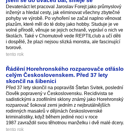
jsem se do dvaceti bál, směje se
Devatenáct let pracoval Jaroslav Forejt jako průmyslový
inženýr a hledal cesty, jak eliminovat všechny zbytečné
pohyby ve výrobě. Po vyhoření se začal naplno věnovat
plazům, které měl do té doby jako hobby. Studuje je ve
volné přírodě, věnuje se jejich ochraně, vypráví o nich ve
školách. Také v Chomutově vede REPTILclub a učí děti
i dospělé, že plazi nejsou slizká monstra, ale fascinující
tvorové.
tento rok
Řádění Horehronského rozparovače otřáslo
celým Československem. Před 37 lety
skončil na šibenici
Před 37 lety skončil na popravišti Štefan Svitek, poslední
člověk popravený v Československu. Recidivista se
sadistickými a zoofilními sklony známý jako Horehronský
rozparovač šokoval zemi jedním z nejbrutálnějších
rodinných masakrů v dějinách československé
kriminalistiky, když během jediné noci v roce
1987 zavraždil svou těhotnou manželku i dvě malé dcery.
tento rok