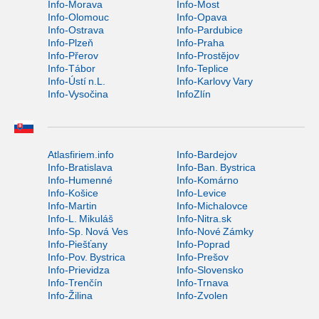
Info-Morava
Info-Most
Info-Olomouc
Info-Opava
Info-Ostrava
Info-Pardubice
Info-Plzeň
Info-Praha
Info-Přerov
Info-Prostějov
Info-Tábor
Info-Teplice
Info-Ústí n.L.
Info-Karlovy Vary
Info-Vysočina
InfoZlín
Atlasfiriem.info
Info-Bardejov
Info-Bratislava
Info-Ban. Bystrica
Info-Humenné
Info-Komárno
Info-Košice
Info-Levice
Info-Martin
Info-Michalovce
Info-L. Mikuláš
Info-Nitra.sk
Info-Sp. Nová Ves
Info-Nové Zámky
Info-Piešťany
Info-Poprad
Info-Pov. Bystrica
Info-Prešov
Info-Prievidza
Info-Slovensko
Info-Trenčín
Info-Trnava
Info-Žilina
Info-Zvolen