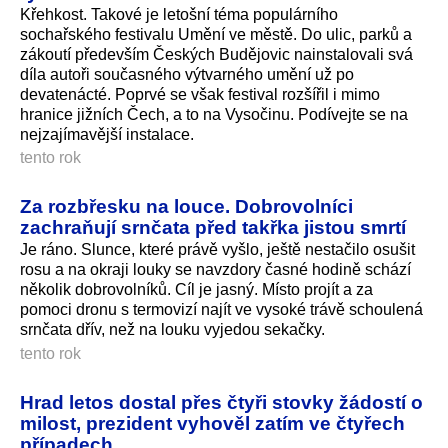
Křehkost. Takové je letošní téma populárního
sochařského festivalu Umění ve městě. Do ulic, parků a
zákoutí především Českých Budějovic nainstalovali svá
díla autoři současného výtvarného umění už po
devatenácté. Poprvé se však festival rozšířil i mimo
hranice jižních Čech, a to na Vysočinu. Podívejte se na
nejzajímavější instalace.
tento rok
Za rozbřesku na louce. Dobrovolníci
zachraňují srnčata před takřka jistou smrtí
Je ráno. Slunce, které právě vyšlo, ještě nestačilo osušit
rosu a na okraji louky se navzdory časné hodině schází
několik dobrovolníků. Cíl je jasný. Místo projít a za
pomoci dronu s termovizí najít ve vysoké trávě schoulená
srnčata dřív, než na louku vyjedou sekačky.
tento rok
Hrad letos dostal přes čtyři stovky žádostí o
milost, prezident vyhověl zatím ve čtyřech
případech