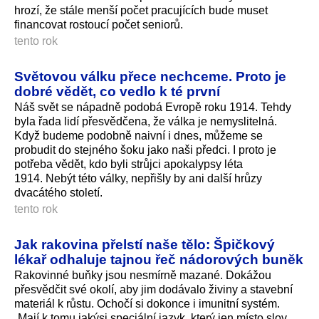
hrozí, že stále menší počet pracujících bude muset
financovat rostoucí počet seniorů.
tento rok
Světovou válku přece nechceme. Proto je
dobré vědět, co vedlo k té první
Náš svět se nápadně podobá Evropě roku 1914. Tehdy
byla řada lidí přesvědčena, že válka je nemyslitelná.
Když budeme podobně naivní i dnes, můžeme se
probudit do stejného šoku jako naši předci. I proto je
potřeba vědět, kdo byli strůjci apokalypsy léta
1914. Nebýt této války, nepřišly by ani další hrůzy
dvacátého století.
tento rok
Jak rakovina přelstí naše tělo: Špičkový
lékař odhaluje tajnou řeč nádorových buněk
Rakovinné buňky jsou nesmírně mazané. Dokážou
přesvědčit své okolí, aby jim dodávalo živiny a stavební
materiál k růstu. Ochočí si dokonce i imunitní systém.
„Mají k tomu jakýsi speciální jazyk, který jen místo slov