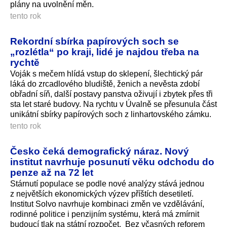
plány na uvolnění měn.
tento rok
Rekordní sbírka papírových soch se
„rozlétla“ po kraji, lidé je najdou třeba na
rychtě
Voják s mečem hlídá vstup do sklepení, šlechtický pár
láká do zrcadlového bludiště, ženich a nevěsta zdobí
obřadní síň, další postavy panstva oživují i zbytek přes tři
sta let staré budovy. Na rychtu v Úvalně se přesunula část
unikátní sbírky papírových soch z linhartovské­ho zámku.
tento rok
Česko čeká demografický náraz. Nový
institut navrhuje posunutí věku odchodu do
penze až na 72 let
Stárnutí populace se podle nové analýzy stává jednou
z největších ekonomických výzev příštích desetiletí.
Institut Solvo navrhuje kombinaci změn ve vzdělávání,
rodinné politice i penzijním systému, která má zmírnit
budoucí tlak na státní rozpočet. Bez včasných reforem