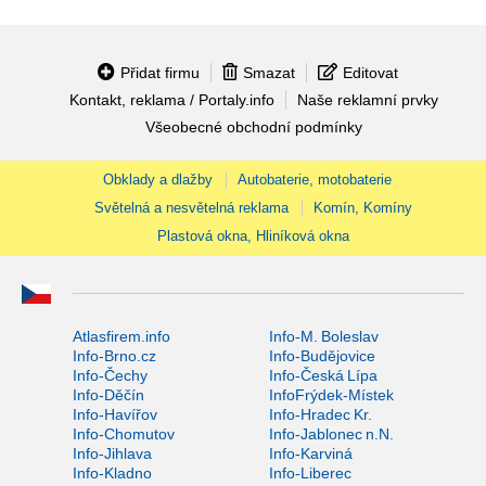
Přidat firmu
Smazat
Editovat
Kontakt, reklama / Portaly.info
Naše reklamní prvky
Všeobecné obchodní podmínky
Obklady a dlažby
Autobaterie, motobaterie
Světelná a nesvětelná reklama
Komín, Komíny
Plastová okna, Hliníková okna
Atlasfirem.info
Info-M. Boleslav
Info-Brno.cz
Info-Budějovice
Info-Čechy
Info-Česká Lípa
Info-Děčín
InfoFrýdek-Místek
Info-Havířov
Info-Hradec Kr.
Info-Chomutov
Info-Jablonec n.N.
Info-Jihlava
Info-Karviná
Info-Kladno
Info-Liberec