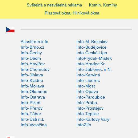
Světelná a nesvětelná reklama
Komín, Komíny
Plastová okna, Hliníková okna
Atlasfirem.info
Info-M. Boleslav
Info-Brno.cz
Info-Budějovice
Info-Čechy
Info-Česká Lípa
Info-Děčín
InfoFrýdek-Místek
Info-Havířov
Info-Hradec Kr.
Info-Chomutov
Info-Jablonec n.N.
Info-Jihlava
Info-Karviná
Info-Kladno
Info-Liberec
Info-Morava
Info-Most
Info-Olomouc
Info-Opava
Info-Ostrava
Info-Pardubice
Info-Plzeň
Info-Praha
Info-Přerov
Info-Prostějov
Info-Tábor
Info-Teplice
Info-Ústí n.L.
Info-Karlovy Vary
Info-Vysočina
InfoZlín