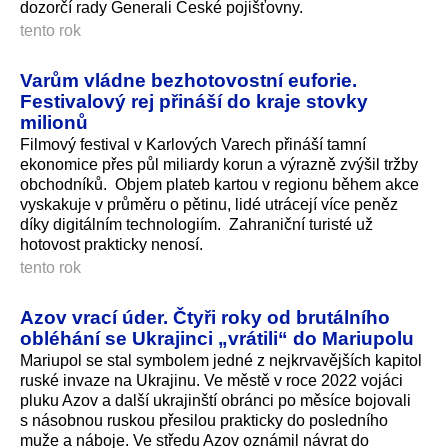
dozorčí rady Generali České pojišťovny.
tento rok
Varům vládne bezhotovostní euforie.
Festivalový rej přináší do kraje stovky
milionů
Filmový festival v Karlových Varech přináší tamní
ekonomice přes půl miliardy korun a výrazně zvýšil tržby
obchodníků. Objem plateb kartou v regionu během akce
vyskakuje v průměru o pětinu, lidé utrácejí více peněz
díky digitálním technologiím. Zahraniční turisté už
hotovost prakticky nenosí.
tento rok
Azov vrací úder. Čtyři roky od brutálního
obléhání se Ukrajinci „vrátili“ do Mariupolu
Mariupol se stal symbolem jedné z nejkrvavějších kapitol
ruské invaze na Ukrajinu. Ve městě v roce 2022 vojáci
pluku Azov a další ukrajinští obránci po měsíce bojovali
s násobnou ruskou přesilou prakticky do posledního
muže a náboje. Ve středu Azov oznámil návrat do