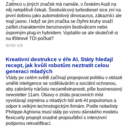
Zatímco u jiných značek má namále, v českém Audi na
něj netrpělivě čekali. Šestiválcový turbodiesel sice zní na
první dobrou jako automobilový dinosaurus, zákazníci ale
mají jasno. I když se jim značka se čtyřmi kruhy snaží
zalíbit charakterním benzinovým šestiválcem nebo
úsporným plug-in hybridem. Vyplatilo se ale skutečně si
na třílitrové TDI počkat?
tento rok
Kreativní destrukce v éře AI. Státy hledají
recept, jak kvůli robotům neztratit celou
generaci mladých
Vlády po celém světě začínají propojovat politiku v oblasti
umělé inteligence se vzděláváním a sociální ochranou,
aby zabránily nárůstu nezaměstnanosti, píše businessový
newsletter 11am. Obavy o ztrátu pracovních míst
vyvolávají zejména u mladých lidí anti-AI populismus a
odpor k velkým technologickým firmám. Podle nobelisty
Philippe Aghiona musí státy po vzoru dánského modelu
flexicurity propojit snadné propouštění s intenzivní
podporou rekvalifikací.