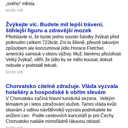
„svého“ města.
tento rok
Žvýkejte víc. Budete mít lepší trávení,
štíhlejší figuru a zdravější mozek
Představte si, že byste jedno sousto šalotky žvýkali před
polknutím celkem 722krát. Zní to šíleně, přesně takovým
způsobem ale konzumoval jídlo Horace Fletcher,
americký samouk v oboru výživy. Muž, kterému přezdívali
Velký žvýkač, věřil, že jídlo by se mělo kousat, dokud
nebude v podstatě tekuté.
tento rok
Chorvatsko citelně zdražuje. Vláda vyzvala
hoteliéry a hospodské k obřím slevám
V Chorvatsku začíná hlavní turistická sezona. Velkým
tématem je i letos zdražování služeb. Tamní vláda kvůli
obavám z odlivu návštěvníků vyzvala podnikatele ke
snížení cen. Podle cestovních kanceláří je pro Čechy
Chorvatsko nadále mimořádně lákavou oblastí.
tento rok