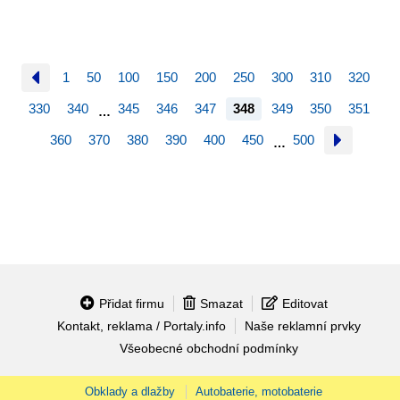
1
50
100
150
200
250
300
310
320
330
340
345
346
347
348
349
350
351
…
360
370
380
390
400
450
500
…
Přidat firmu
Smazat
Editovat
Kontakt, reklama / Portaly.info
Naše reklamní prvky
Všeobecné obchodní podmínky
Obklady a dlažby
Autobaterie, motobaterie