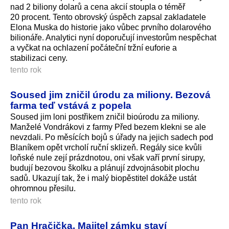
nad 2 biliony dolarů a cena akcií stoupla o téměř
20 procent. Tento obrovský úspěch zapsal zakladatele
Elona Muska do historie jako vůbec prvního dolarového
bilionáře. Analytici nyní doporučují investorům nespěchat
a vyčkat na ochlazení počáteční tržní euforie a
stabilizaci ceny.
tento rok
Soused jim zničil úrodu za miliony. Bezová
farma teď vstává z popela
Soused jim loni postřikem zničil bioúrodu za miliony.
Manželé Vondrákovi z farmy Před bezem klekni se ale
nevzdali. Po měsících bojů s úřady na jejich sadech pod
Blaníkem opět vrcholí ruční sklizeň. Regály sice kvůli
loňské nule zejí prázdnotou, oni však vaří první sirupy,
budují bezovou školku a plánují zdvojnásobit plochu
sadů. Ukazují tak, že i malý biopěstitel dokáže ustát
ohromnou přesilu.
tento rok
Pan Hračička. Majitel zámku staví