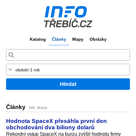
Katalog
Články
Mapy
Obrázky
Hledat
Články
348. strana
Hodnota SpaceX přesáhla první den
obchodování dva biliony dolarů
Rekordní vstup SpaceX na burzu zvýšil hodnotu firmy