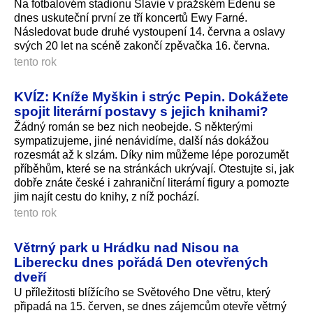
Na fotbalovém stadionu Slavie v pražském Edenu se
dnes uskuteční první ze tří koncertů Ewy Farné.
Následovat bude druhé vystoupení 14. června a oslavy
svých 20 let na scéně zakončí zpěvačka 16. června.
tento rok
KVÍZ: Kníže Myškin i strýc Pepin. Dokážete
spojit literární postavy s jejich knihami?
Žádný román se bez nich neobejde. S některými
sympatizujeme, jiné nenávidíme, další nás dokážou
rozesmát až k slzám. Díky nim můžeme lépe porozumět
příběhům, které se na stránkách ukrývají. Otestujte si, jak
dobře znáte české i zahraniční literární figury a pomozte
jim najít cestu do knihy, z níž pochází.
tento rok
Větrný park u Hrádku nad Nisou na
Liberecku dnes pořádá Den otevřených
dveří
U příležitosti blížícího se Světového Dne větru, který
připadá na 15. červen, se dnes zájemcům otevře větrný