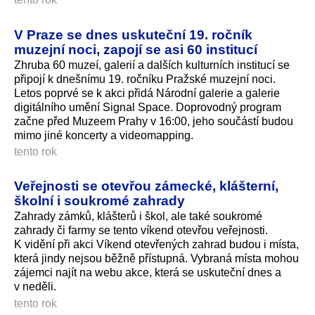
V Praze se dnes uskuteční 19. ročník
muzejní noci, zapojí se asi 60 institucí
Zhruba 60 muzeí, galerií a dalších kulturních institucí se
připojí k dnešnímu 19. ročníku Pražské muzejní noci.
Letos poprvé se k akci přidá Národní galerie a galerie
digitálního umění Signal Space. Doprovodný program
začne před Muzeem Prahy v 16:00, jeho součástí budou
mimo jiné koncerty a videomapping.
tento rok
Veřejnosti se otevřou zámecké, klášterní,
školní i soukromé zahrady
Zahrady zámků, klášterů i škol, ale také soukromé
zahrady či farmy se tento víkend otevřou veřejnosti.
K vidění při akci Víkend otevřených zahrad budou i místa,
která jindy nejsou běžně přístupná. Vybraná místa mohou
zájemci najít na webu akce, která se uskuteční dnes a
v neděli.
tento rok