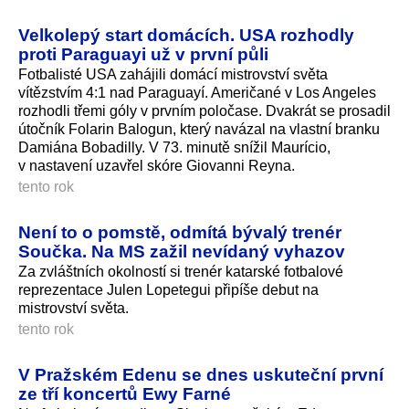
Velkolepý start domácích. USA rozhodly
proti Paraguayi už v první půli
Fotbalisté USA zahájili domácí mistrovství světa
vítězstvím 4:1 nad Paraguayí. Američané v Los Angeles
rozhodli třemi góly v prvním poločase. Dvakrát se prosadil
útočník Folarin Balogun, který navázal na vlastní branku
Damiána Bobadilly. V 73. minutě snížil Maurício,
v nastavení uzavřel skóre Giovanni Reyna.
tento rok
Není to o pomstě, odmítá bývalý trenér
Součka. Na MS zažil nevídaný vyhazov
Za zvláštních okolností si trenér katarské fotbalové
reprezentace Julen Lopetegui připíše debut na
mistrovství světa.
tento rok
V Pražském Edenu se dnes uskuteční první
ze tří koncertů Ewy Farné