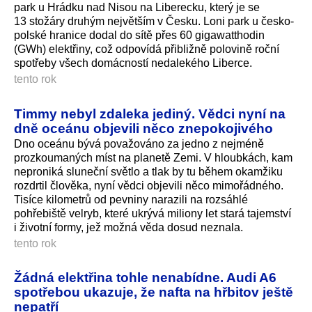
park u Hrádku nad Nisou na Liberecku, který je se
13 stožáry druhým největším v Česku. Loni park u česko-
polské hranice dodal do sítě přes 60 gigawatthodin
(GWh) elektřiny, což odpovídá přibližně polovině roční
spotřeby všech domácností nedalekého Liberce.
tento rok
Timmy nebyl zdaleka jediný. Vědci nyní na
dně oceánu objevili něco znepokojivého
Dno oceánu bývá považováno za jedno z nejméně
prozkoumaných míst na planetě Zemi. V hloubkách, kam
neproniká sluneční světlo a tlak by tu během okamžiku
rozdrtil člověka, nyní vědci objevili něco mimořádného.
Tisíce kilometrů od pevniny narazili na rozsáhlé
pohřebiště velryb, které ukrývá miliony let stará tajemství
i životní formy, jež možná věda dosud neznala.
tento rok
Žádná elektřina tohle nenabídne. Audi A6
spotřebou ukazuje, že nafta na hřbitov ještě
nepatří