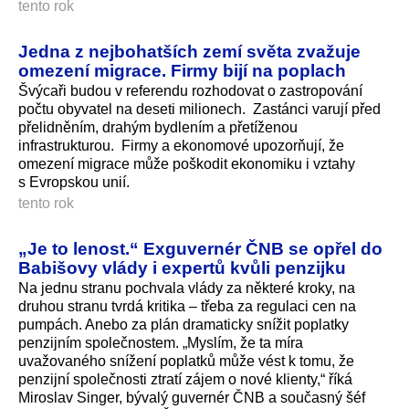
tento rok
Jedna z nejbohatších zemí světa zvažuje
omezení migrace. Firmy bijí na poplach
Švýcaři budou v referendu rozhodovat o zastropování
počtu obyvatel na deseti milionech. Zastánci varují před
přelidněním, drahým bydlením a přetíženou
infrastrukturou. Firmy a ekonomové upozorňují, že
omezení migrace může poškodit ekonomiku i vztahy
s Evropskou unií.
tento rok
„Je to lenost.“ Exguvernér ČNB se opřel do
Babišovy vlády i expertů kvůli penzijku
Na jednu stranu pochvala vlády za některé kroky, na
druhou stranu tvrdá kritika – třeba za regulaci cen na
pumpách. Anebo za plán dramaticky snížit poplatky
penzijním společnostem. „Myslím, že ta míra
uvažovaného snížení poplatků může vést k tomu, že
penzijní společnosti ztratí zájem o nové klienty,“ říká
Miroslav Singer, bývalý guvernér ČNB a současný šéf