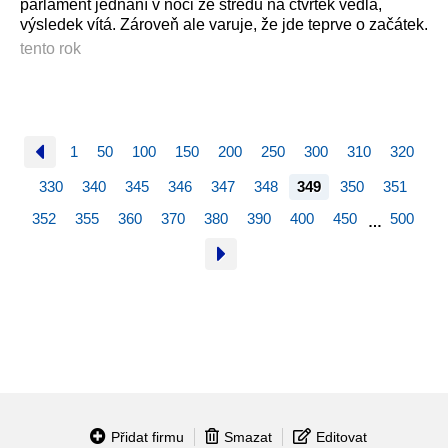
parlament jednání v noci ze středu na čtvrtek vedla,
výsledek vítá. Zároveň ale varuje, že jde teprve o začátek.
tento rok
1
50
100
150
200
250
300
310
320
330
340
345
346
347
348
349
350
351
352
355
360
370
380
390
400
450
500
…
Přidat firmu
Smazat
Editovat