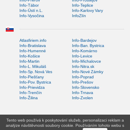
Info-Tábor
Info-Teplice
Info-Ústí n.L.
Info-Karlovy Vary
Info-Vysočina
InfoZlín
Atlasfiriem.info
Info-Bardejov
Info-Bratislava
Info-Ban. Bystrica
Info-Humenné
Info-Komárno
Info-Košice
Info-Levice
Info-Martin
Info-Michalovce
Info-L. Mikuláš
Info-Nitra.sk
Info-Sp. Nová Ves
Info-Nové Zámky
Info-Piešťany
Info-Poprad
Info-Pov. Bystrica
Info-Prešov
Info-Prievidza
Info-Slovensko
Info-Trenčín
Info-Trnava
Info-Žilina
Info-Zvolen
Tento web používá k poskytování služeb, personalizaci reklam a
analýze návštěvnosti soubory cookie. Používáním tohoto webu s