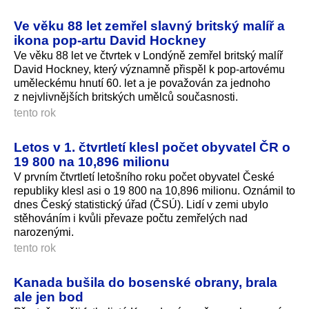
Ve věku 88 let zemřel slavný britský malíř a
ikona pop-artu David Hockney
Ve věku 88 let ve čtvrtek v Londýně zemřel britský malíř
David Hockney, který významně přispěl k pop-artovému
uměleckému hnutí 60. let a je považován za jednoho
z nejvlivnějších britských umělců současnosti.
tento rok
Letos v 1. čtvrtletí klesl počet obyvatel ČR o
19 800 na 10,896 milionu
V prvním čtvrtletí letošního roku počet obyvatel České
republiky klesl asi o 19 800 na 10,896 milionu. Oznámil to
dnes Český statistický úřad (ČSÚ). Lidí v zemi ubylo
stěhováním i kvůli převaze počtu zemřelých nad
narozenými.
tento rok
Kanada bušila do bosenské obrany, brala
ale jen bod