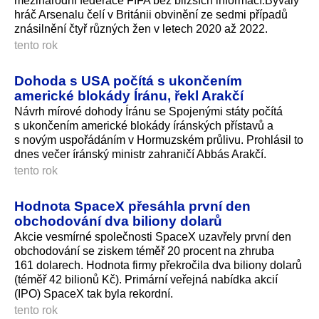
mezinárodní federace FIFA bez bližších informací.Bývalý
hráč Arsenalu čelí v Británii obvinění ze sedmi případů
znásilnění čtyř různých žen v letech 2020 až 2022.
tento rok
Dohoda s USA počítá s ukončením
americké blokády Íránu, řekl Arakčí
Návrh mírové dohody Íránu se Spojenými státy počítá
s ukončením americké blokády íránských přístavů a
s novým uspořádáním v Hormuzském průlivu. Prohlásil to
dnes večer íránský ministr zahraničí Abbás Arakčí.
tento rok
Hodnota SpaceX přesáhla první den
obchodování dva biliony dolarů
Akcie vesmírné společnosti SpaceX uzavřely první den
obchodování se ziskem téměř 20 procent na zhruba
161 dolarech. Hodnota firmy překročila dva biliony dolarů
(téměř 42 bilionů Kč). Primární veřejná nabídka akcií
(IPO) SpaceX tak byla rekordní.
tento rok