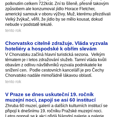
polknutím celkem 722krát. Zní to šíleně, přesně takovým
způsobem ale konzumoval jídlo Horace Fletcher,
americký samouk v oboru výživy. Muž, kterému přezdívali
Velký žvýkač, věřil, že jídlo by se mělo kousat, dokud
nebude v podstatě tekuté.
tento rok
Chorvatsko citelně zdražuje. Vláda vyzvala
hoteliéry a hospodské k obřím slevám
V Chorvatsku začíná hlavní turistická sezona. Velkým
tématem je i letos zdražování služeb. Tamní vláda kvůli
obavám z odlivu návštěvníků vyzvala podnikatele ke
snížení cen. Podle cestovních kanceláří je pro Čechy
Chorvatsko nadále mimořádně lákavou oblastí.
tento rok
V Praze se dnes uskuteční 19. ročník
muzejní noci, zapojí se asi 60 institucí
Zhruba 60 muzeí, galerií a dalších kulturních institucí se
připojí k dnešnímu 19. ročníku Pražské muzejní noci.
Letos poprvé se k akci přidá Národní galerie a galerie