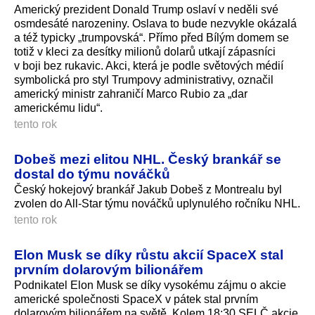
Americký prezident Donald Trump oslaví v neděli své
osmdesáté narozeniny. Oslava to bude nezvykle okázalá
a též typicky „trumpovská“. Přímo před Bílým domem se
totiž v kleci za desítky milionů dolarů utkají zápasníci
v boji bez rukavic. Akci, která je podle světových médií
symbolická pro styl Trumpovy administrativy, označil
americký ministr zahraničí Marco Rubio za „dar
americkému lidu“.
tento rok
Dobeš mezi elitou NHL. Český brankář se
dostal do týmu nováčků
Český hokejový brankář Jakub Dobeš z Montrealu byl
zvolen do All-Star týmu nováčků uplynulého ročníku NHL.
tento rok
Elon Musk se díky růstu akcií SpaceX stal
prvním dolarovým bilionářem
Podnikatel Elon Musk se díky vysokému zájmu o akcie
americké společnosti SpaceX v pátek stal prvním
dolarovým bilionářem na světě. Kolem 18:30 SELČ akcie