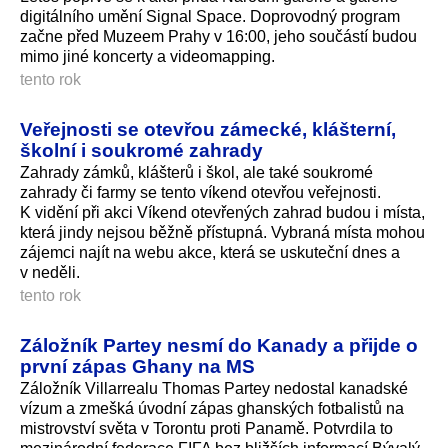
digitálního umění Signal Space. Doprovodný program
začne před Muzeem Prahy v 16:00, jeho součástí budou
mimo jiné koncerty a videomapping.
tento rok
Veřejnosti se otevřou zámecké, klášterní,
školní i soukromé zahrady
Zahrady zámků, klášterů i škol, ale také soukromé
zahrady či farmy se tento víkend otevřou veřejnosti.
K vidění při akci Víkend otevřených zahrad budou i místa,
která jindy nejsou běžně přístupná. Vybraná místa mohou
zájemci najít na webu akce, která se uskuteční dnes a
v neděli.
tento rok
Záložník Partey nesmí do Kanady a přijde o
první zápas Ghany na MS
Záložník Villarrealu Thomas Partey nedostal kanadské
vízum a zmešká úvodní zápas ghanských fotbalistů na
mistrovství světa v Torontu proti Panamě. Potvrdila to