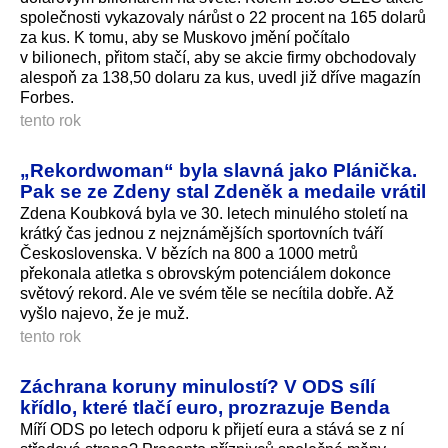
společnosti vykazovaly nárůst o 22 procent na 165 dolarů
za kus. K tomu, aby se Muskovo jmění počítalo
v bilionech, přitom stačí, aby se akcie firmy obchodovaly
alespoň za 138,50 dolaru za kus, uvedl již dříve magazín
Forbes.
tento rok
„Rekordwoman“ byla slavná jako Plánička.
Pak se ze Zdeny stal Zdeněk a medaile vrátil
Zdena Koubková byla ve 30. letech minulého století na
krátký čas jednou z nejznámějších sportovních tváří
Československa. V bězích na 800 a 1000 metrů
překonala atletka s obrovským potenciálem dokonce
světový rekord. Ale ve svém těle se necítila dobře. Až
vyšlo najevo, že je muž.
tento rok
Záchrana koruny minulostí? V ODS sílí
křídlo, které tlačí euro, prozrazuje Benda
Míří ODS po letech odporu k přijetí eura a stává se z ní