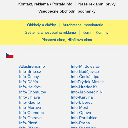
Kontakt, reklama / Portaly.info
Naše reklamní prvky
Všeobecné obchodní podmínky
Obklady a dlažby
Autobaterie, motobaterie
Světelná a nesvětelná reklama
Komín, Komíny
Plastová okna, Hliníková okna
Atlasfirem.info
Info-M. Boleslav
Info-Brno.cz
Info-Budějovice
Info-Čechy
Info-Česká Lípa
Info-Děčín
InfoFrýdek-Místek
Info-Havířov
Info-Hradec Kr.
Info-Chomutov
Info-Jablonec n.N.
Info-Jihlava
Info-Karviná
Info-Kladno
Info-Liberec
Info-Morava
Info-Most
Info-Olomouc
Info-Opava
Info-Ostrava
Info-Pardubice
Info-Plzeň
Info-Praha
Info-Přerov
Info-Prostějov