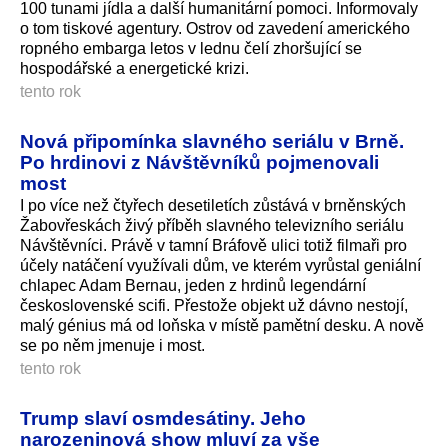
100 tunami jídla a další humanitární pomoci. Informovaly
o tom tiskové agentury. Ostrov od zavedení amerického
ropného embarga letos v lednu čelí zhoršující se
hospodářské a energetické krizi.
tento rok
Nová připomínka slavného seriálu v Brně.
Po hrdinovi z Návštěvníků pojmenovali
most
I po více než čtyřech desetiletích zůstává v brněnských
Žabovřeskách živý příběh slavného televizního seriálu
Návštěvníci. Právě v tamní Bráfově ulici totiž filmaři pro
účely natáčení využívali dům, ve kterém vyrůstal geniální
chlapec Adam Bernau, jeden z hrdinů legendární
československé scifi. Přestože objekt už dávno nestojí,
malý génius má od loňska v místě pamětní desku. A nově
se po něm jmenuje i most.
tento rok
Trump slaví osmdesátiny. Jeho
narozeninová show mluví za vše