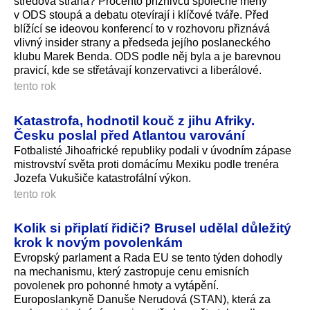
středová strana? Procento příznivců společné měny
v ODS stoupá a debatu otevírají i klíčové tváře. Před
blížící se ideovou konferencí to v rozhovoru přiznává
vlivný insider strany a předseda jejího poslaneckého
klubu Marek Benda. ODS podle něj byla a je barevnou
pravicí, kde se střetávají konzervativci a liberálové.
tento rok
Katastrofa, hodnotil kouč z jihu Afriky.
Česku poslal před Atlantou varování
Fotbalisté Jihoafrické republiky podali v úvodním zápase
mistrovství světa proti domácímu Mexiku podle trenéra
Jozefa Vukušiče katastrofální vý­kon.
tento rok
Kolik si připlatí řidiči? Brusel udělal důležitý
krok k novým povolenkám
Evropský parlament a Rada EU se tento týden dohodly
na mechanismu, který zastropuje cenu emisních
povolenek pro pohonné hmoty a vytápění.
Europoslankyně Danuše Nerudová (STAN), která za