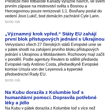
Přestože měli fotbalisté Kanady výrazně navrch, ve svém
prvním zápase na mistrovství světa s Bosnou a
Hercegovinou pouze remizovali 1:1. Bosňany poslal do
vedení Jovo Lukič, bod domácím zachránil Cyle Larin.
tento rok
„Významný krok vpřed.“ Státy EU zahájí
první blok přístupových jednání s Ukrajinou
Velvyslanci všech 27 členských států Evropské unie se
v pátek shodli na zahájení prvního bloku přístupových
jednání s Ukrajinou a Moldavskem. Rozhovory mají začít
v pondělí. Podle agentury Reuters to sdělili předseda
Evropské rady António Costa, předsedkyně Evropské
komise Ursula von der Leyenová a kyperské
předsednictví Rady EU.
tento rok
Na Kubu dorazila z Kolumbie loď s
humanitární pomocí. Dopravila potřebné
léky a jídlo
Na Kubu v pátek dorazila z Kolumbie loď s více než